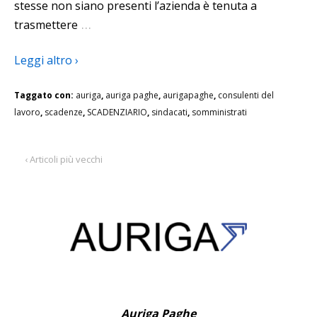
stesse non siano presenti l’azienda è tenuta a
…
trasmettere
Leggi altro ›
Taggato con:
auriga
,
auriga paghe
,
aurigapaghe
,
consulenti del
lavoro
,
scadenze
,
SCADENZIARIO
,
sindacati
,
somministrati
‹ Articoli più vecchi
Auriga Paghe