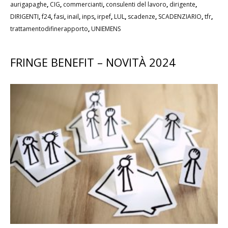
aurigapaghe
,
CIG
,
commercianti
,
consulenti del lavoro
,
dirigente
,
DIRIGENTI
,
f24
,
fasi
,
inail
,
inps
,
irpef
,
LUL
,
scadenze
,
SCADENZIARIO
,
tfr
,
trattamentodifinerapporto
,
UNIEMENS
FRINGE BENEFIT – NOVITÀ 2024