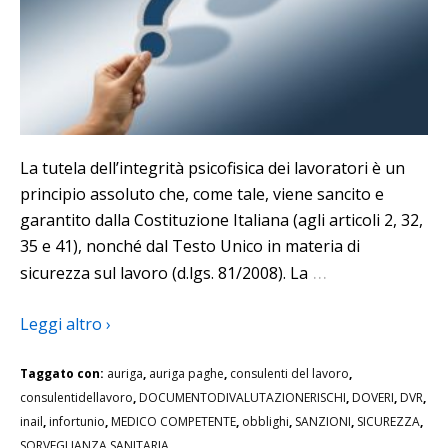
La tutela dell’integrità psicofisica dei lavoratori è un
principio assoluto che, come tale, viene sancito e
garantito dalla Costituzione Italiana (agli articoli 2, 32,
35 e 41), nonché dal Testo Unico in materia di
…
sicurezza sul lavoro (d.lgs. 81/2008). La
Leggi altro ›
Taggato con:
auriga
,
auriga paghe
,
consulenti del lavoro
,
consulentidellavoro
,
DOCUMENTODIVALUTAZIONERISCHI
,
DOVERI
,
DVR
,
inail
,
infortunio
,
MEDICO COMPETENTE
,
obblighi
,
SANZIONI
,
SICUREZZA
,
SORVEGLIANZA SANITARIA