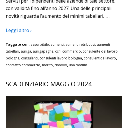
Servizi per i dipendenti delle aziende di tale settore,
con validità fino all’anno 2027. Una delle principali
…
novità riguarda l’aumento dei minimi tabellari,
Leggi altro ›
Taggato con:
assorbibile
,
aumenti
,
aumenti retributivi
,
aumenti
tabellari
,
auriga
,
aurigapaghe
,
ccnl commercio
,
consulente del lavoro
bologna
,
consulenti
,
consulenti lavoro bologna
,
consulentidellavoro
,
contratto commercio
,
merito
,
rinnovo
,
una tantum
SCADENZIARIO MAGGIO 2024