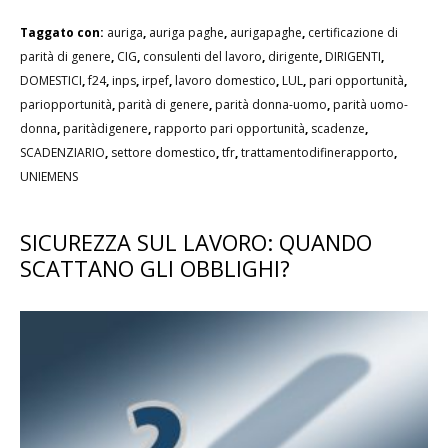
Taggato con:
auriga
,
auriga paghe
,
aurigapaghe
,
certificazione di
parità di genere
,
CIG
,
consulenti del lavoro
,
dirigente
,
DIRIGENTI
,
DOMESTICI
,
f24
,
inps
,
irpef
,
lavoro domestico
,
LUL
,
pari opportunità
,
pariopportunità
,
parità di genere
,
parità donna-uomo
,
parità uomo-
donna
,
paritàdigenere
,
rapporto pari opportunità
,
scadenze
,
SCADENZIARIO
,
settore domestico
,
tfr
,
trattamentodifinerapporto
,
UNIEMENS
SICUREZZA SUL LAVORO: QUANDO
SCATTANO GLI OBBLIGHI?