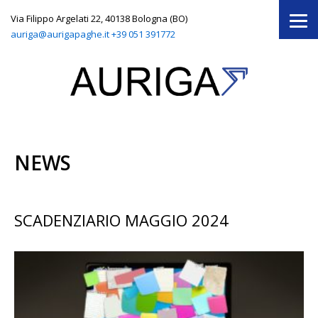
Via Filippo Argelati 22, 40138 Bologna (BO)
auriga@aurigapaghe.it
+39 051 391772
NEWS
SCADENZIARIO MAGGIO 2024