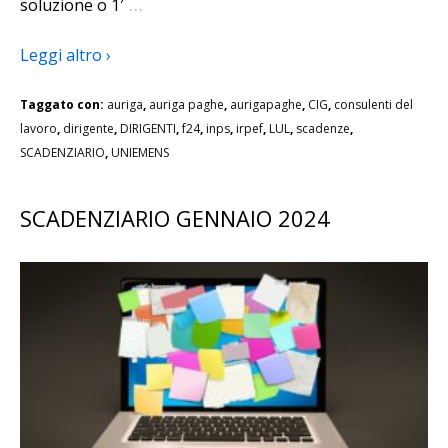
…
soluzione o 1′
Leggi altro ›
Taggato con:
auriga
,
auriga paghe
,
aurigapaghe
,
CIG
,
consulenti del
lavoro
,
dirigente
,
DIRIGENTI
,
f24
,
inps
,
irpef
,
LUL
,
scadenze
,
SCADENZIARIO
,
UNIEMENS
SCADENZIARIO GENNAIO 2024