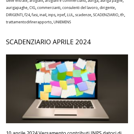
delle entrate
,
artigiani
,
artigiani e commercianti
,
auriga
,
auriga paghe
,
aurigapaghe
,
CIG
,
commercianti
,
consulenti del lavoro
,
dirigente
,
DIRIGENTI
,
f24
,
fasi
,
inail
,
inps
,
irpef
,
LUL
,
scadenze
,
SCADENZIARIO
,
tfr
,
trattamentodifinerapporto
,
UNIEMENS
SCADENZIARIO APRILE 2024
10 aprile 2024 Versamento contributi INPS datori di