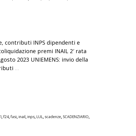
, contributi INPS dipendenti e
utoliquidazione premi INAIL 2′ rata
Agosto 2023 UNIEMENS: invio della
ributi
…
I
,
f24
,
fasi
,
inail
,
inps
,
LUL
,
scadenze
,
SCADENZIARIO
,