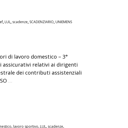
ef
,
LUL
,
scadenze
,
SCADENZIARIO
,
UNIEMENS
ri di lavoro domestico – 3°
ssicurativi relativi ai dirigenti
rale dei contributi assistenziali
SSO
…
mestico
,
lavoro sportivo
,
LUL
,
scadenze
,