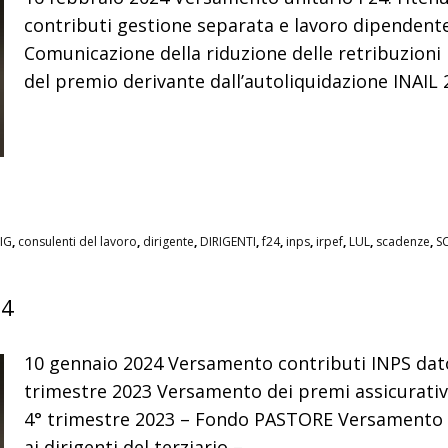
contributi gestione separata e lavoro dipendente,
Comunicazione della riduzione delle retribuzioni
del premio derivante dall’autoliquidazione INAIL 
IG
,
consulenti del lavoro
,
dirigente
,
DIRIGENTI
,
f24
,
inps
,
irpef
,
LUL
,
scadenze
,
S
24
10 gennaio 2024 Versamento contributi INPS dato
trimestre 2023 Versamento dei premi assicurativi r
4° trimestre 2023 – Fondo PASTORE Versamento dei
ai dirigenti del terziario –
…