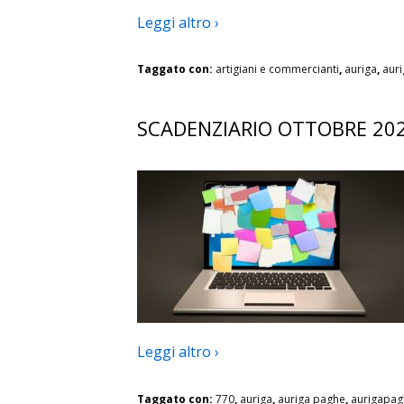
Leggi altro ›
Taggato con:
artigiani e commercianti
,
auriga
,
aur
SCADENZIARIO OTTOBRE 20
Leggi altro ›
Taggato con:
770
,
auriga
,
auriga paghe
,
aurigapag