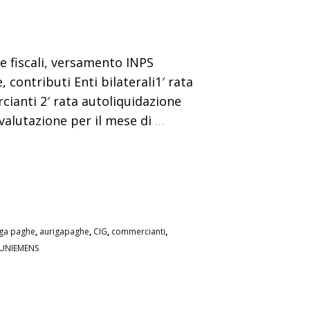
e fiscali, versamento INPS
contributi Enti bilaterali1′ rata
ianti 2′ rata autoliquidazione
valutazione per il mese di
…
iga paghe
,
aurigapaghe
,
CIG
,
commercianti
,
UNIEMENS