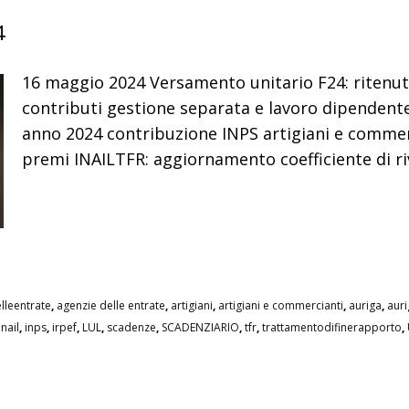
4
16 maggio 2024 Versamento unitario F24: ritenut
contributi gestione separata e lavoro dipendente, 
anno 2024 contribuzione INPS artigiani e commerc
premi INAILTFR: aggiornamento coefficiente di ri
lleentrate
,
agenzie delle entrate
,
artigiani
,
artigiani e commercianti
,
auriga
,
aur
inail
,
inps
,
irpef
,
LUL
,
scadenze
,
SCADENZIARIO
,
tfr
,
trattamentodifinerapporto
,