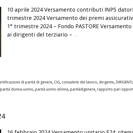
10 aprile 2024 Versamento contributi INPS datori
trimestre 2024 Versamento dei premi assicurativi r
1° trimestre 2024 – Fondo PASTORE Versamento dei
ai dirigenti del terziario –
…
ertificazione di parità di genere
,
CIG
,
consulenti del lavoro
,
dirigente
,
DIRIGENTI
parità donna-uomo
,
parità uomo-donna
,
paritàdigenere
,
rapporto pari opport
24
16 febbraio 2024 Versamento unitario F24: ritenu