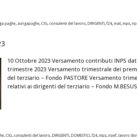
iga paghe
,
aurigapaghe
,
CIG
,
consulenti del lavoro
,
DIRIGENTI
,
f24
,
inail
,
inps
,
irp
23
10 Ottobre 2023 Versamento contributi INPS dato
trimestre 2023 Versamento trimestrale dei premi a
del terziario – Fondo PASTORE Versamento trimest
relativi ai dirigenti del terziario – Fondo M.BESU
he
,
CIG
,
consulenti del lavoro
,
DIRIGENTI
,
DOMESTICI
,
f24
,
inps
,
irpef
,
lavoro do