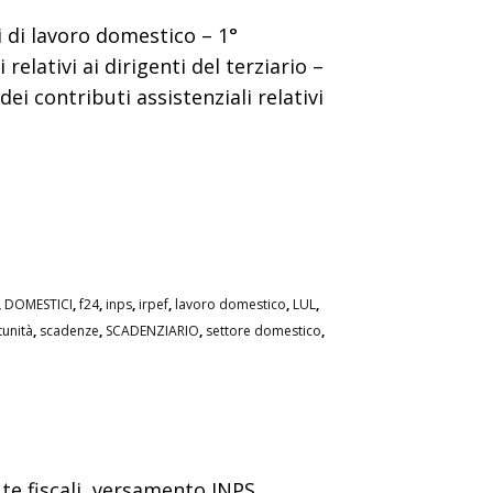
 di lavoro domestico – 1°
elativi ai dirigenti del terziario –
 contributi assistenziali relativi
,
DOMESTICI
,
f24
,
inps
,
irpef
,
lavoro domestico
,
LUL
,
unità
,
scadenze
,
SCADENZIARIO
,
settore domestico
,
te fiscali, versamento INPS