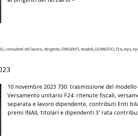
IG
,
consulenti del lavoro
,
dirigente
,
DIRIGENTI
,
disabili
,
DOMESTICI
,
f24
,
inps
,
irp
023
10 novembre 2023 730: trasmissione del modello
Versamento unitario F24: ritenute fiscali, versa
separata e lavoro dipendente, contributi Enti bila
premi INAIL titolari e dipendenti 3′ rata contribu