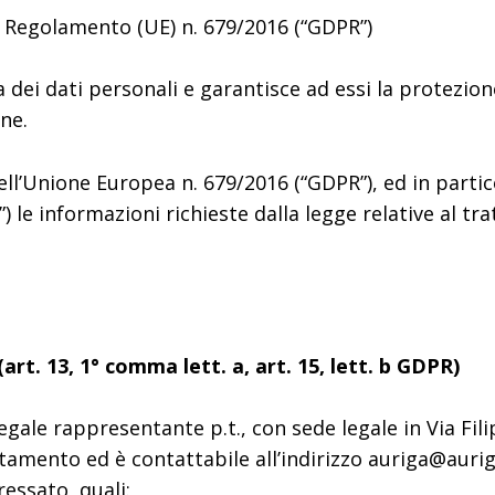
el Regolamento (UE) n. 679/2016 (“GDPR”)
a dei dati personali e garantisce ad essi la protezio
one.
’Unione Europea n. 679/2016 (“GDPR”), ed in particola
”) le informazioni richieste dalla legge relative al t
art. 13, 1° comma lett. a, art. 15, lett. b GDPR)
egale rappresentante p.t., con sede legale in Via Fil
tamento ed è contattabile all’indirizzo auriga@auriga
essato, quali: