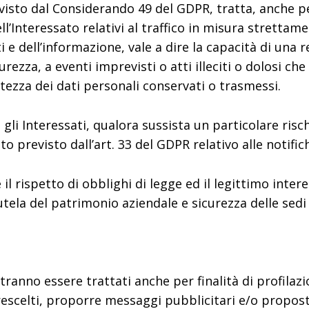
evisto dal Considerando 49 del GDPR, tratta, anche pe
dell’Interessato relativi al traffico in misura strett
ti e dell’informazione, vale a dire la capacità di una
icurezza, a eventi imprevisti o atti illeciti o dolosi 
rvatezza dei dati personali conservati o trasmessi.
li Interessati, qualora sussista un particolare rischi
to previsto dall’art. 33 del GDPR relativo alle notific
 il rispetto di obblighi di legge ed il legittimo inter
tutela del patrimonio aziendale e sicurezza delle sedi
tranno essere trattati anche per finalità di profilazio
rescelti, proporre messaggi pubblicitari e/o propost