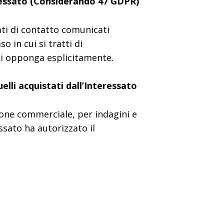
teressato (Considerando 47 GDPR)
ati di contatto comunicati
o in cui si tratti di
 si opponga esplicitamente.
elli acquistati dall’Interessato
zione commerciale, per indagini e
ssato ha autorizzato il