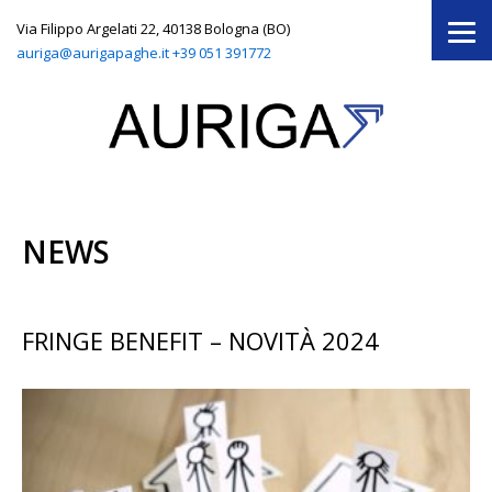
Via Filippo Argelati 22, 40138 Bologna (BO)
auriga@aurigapaghe.it
+39 051 391772
NEWS
FRINGE BENEFIT – NOVITÀ 2024