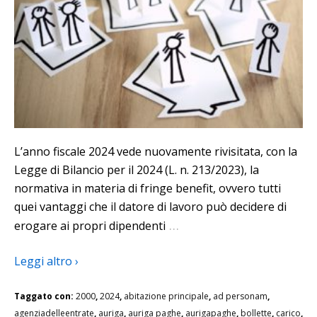
L’anno fiscale 2024 vede nuovamente rivisitata, con la
Legge di Bilancio per il 2024 (L. n. 213/2023), la
normativa in materia di fringe benefit, ovvero tutti
quei vantaggi che il datore di lavoro può decidere di
…
erogare ai propri dipendenti
Leggi altro ›
Taggato con:
2000
,
2024
,
abitazione principale
,
ad personam
,
agenziadelleentrate
,
auriga
,
auriga paghe
,
aurigapaghe
,
bollette
,
carico
,