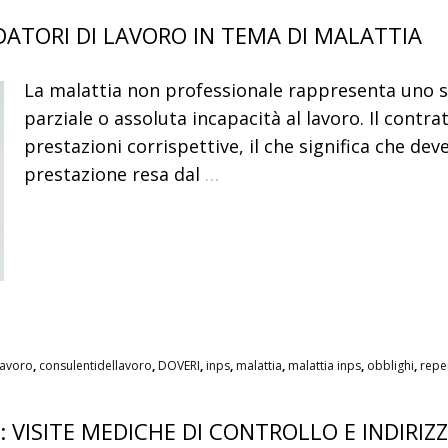
DATORI DI LAVORO IN TEMA DI MALATTIA
La malattia non professionale rappresenta uno 
parziale o assoluta incapacità al lavoro. Il contra
prestazioni corrispettive, il che significa che de
prestazione resa dal
…
lavoro
,
consulentidellavoro
,
DOVERI
,
inps
,
malattia
,
malattia inps
,
obblighi
,
reper
VISITE MEDICHE DI CONTROLLO E INDIRIZZO