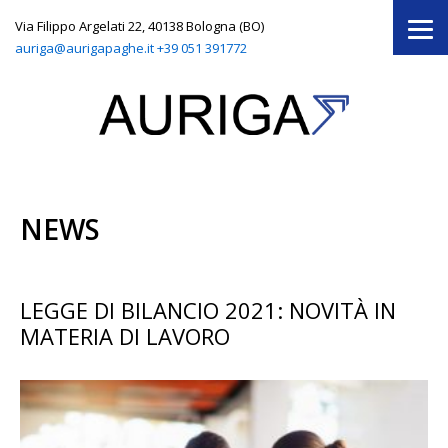
Via Filippo Argelati 22, 40138 Bologna (BO)
auriga@aurigapaghe.it
+39 051 391772
NEWS
LEGGE DI BILANCIO 2021: NOVITÀ IN
MATERIA DI LAVORO