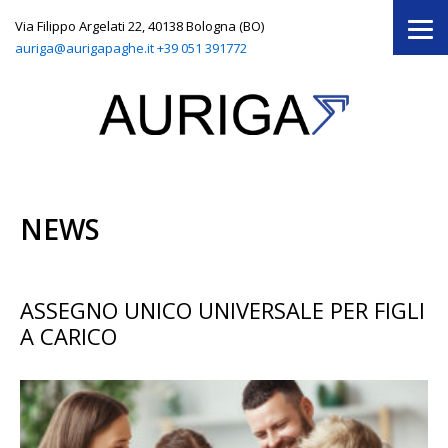
Via Filippo Argelati 22, 40138 Bologna (BO)
auriga@aurigapaghe.it
+39 051 391772
NEWS
ASSEGNO UNICO UNIVERSALE PER FIGLI
A CARICO