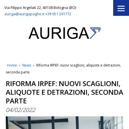
Via Filippo Argelati 22, 40138 Bologna (BO)
auriga@aurigapaghe.it
+39 051 391772
Home
›
News
›
Riforma IRPEF: nuovi scaglioni, aliquote e detrazioni,
seconda parte
RIFORMA IRPEF: NUOVI SCAGLIONI,
ALIQUOTE E DETRAZIONI, SECONDA
PARTE
04/02/2022