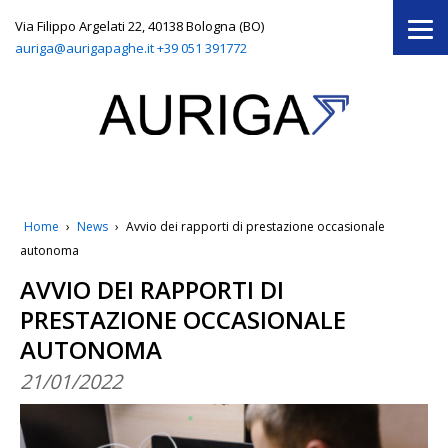
Via Filippo Argelati 22, 40138 Bologna (BO)
auriga@aurigapaghe.it
+39 051 391772
Home
›
News
›
Avvio dei rapporti di prestazione occasionale
autonoma
AVVIO DEI RAPPORTI DI
PRESTAZIONE OCCASIONALE
AUTONOMA
21/01/2022