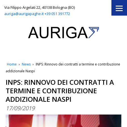
Via Filippo Argelati 22, 40138 Bologna (BO)
auriga@aurigapaghe.it
+39 051 391772
Home
›
News
›
INPS: Rinnovo dei contratti a termine e contribuzione
addizionale Naspi
INPS: RINNOVO DEI CONTRATTI A
TERMINE E CONTRIBUZIONE
ADDIZIONALE NASPI
17/09/2019