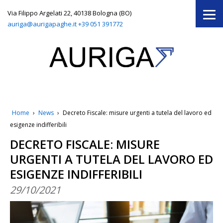
Via Filippo Argelati 22, 40138 Bologna (BO)
auriga@aurigapaghe.it
+39 051 391772
Home
›
News
›
Decreto Fiscale: misure urgenti a tutela del lavoro ed
esigenze indifferibili
DECRETO FISCALE: MISURE
URGENTI A TUTELA DEL LAVORO ED
ESIGENZE INDIFFERIBILI
29/10/2021