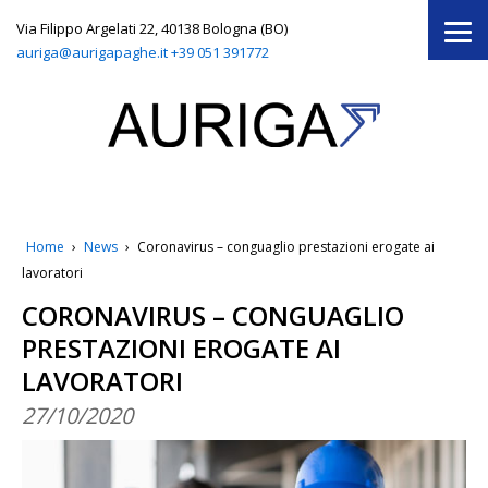
Via Filippo Argelati 22, 40138 Bologna (BO)
auriga@aurigapaghe.it
+39 051 391772
Home
›
News
›
Coronavirus – conguaglio prestazioni erogate ai
lavoratori
CORONAVIRUS – CONGUAGLIO
PRESTAZIONI EROGATE AI
LAVORATORI
27/10/2020