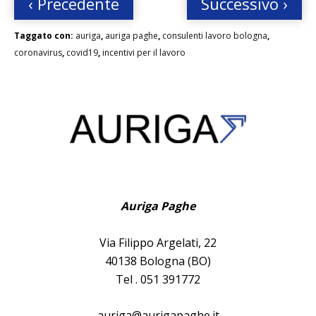
‹ Precedente
Successivo ›
Taggato con:
auriga
,
auriga paghe
,
consulenti lavoro bologna
,
coronavirus
,
covid19
,
incentivi per il lavoro
Auriga Paghe
Via Filippo Argelati, 22
40138 Bologna (BO)
Tel . 051 391772
auriga@aurigapaghe.it