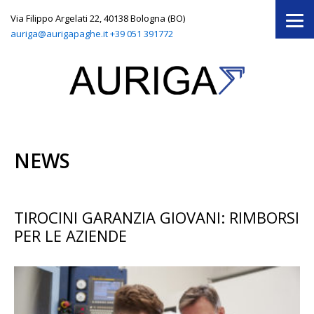
Via Filippo Argelati 22, 40138 Bologna (BO)
auriga@aurigapaghe.it
+39 051 391772
NEWS
TIROCINI GARANZIA GIOVANI: RIMBORSI
PER LE AZIENDE