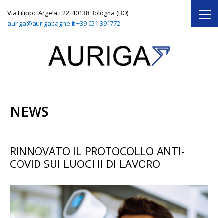
Via Filippo Argelati 22, 40138 Bologna (BO)
auriga@aurigapaghe.it
+39 051 391772
NEWS
RINNOVATO IL PROTOCOLLO ANTI-
COVID SUI LUOGHI DI LAVORO