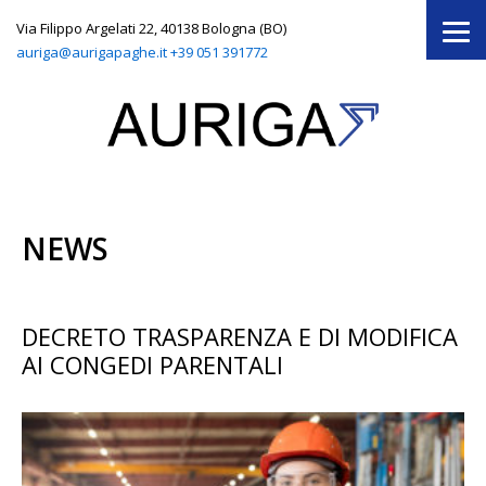
Via Filippo Argelati 22, 40138 Bologna (BO)
auriga@aurigapaghe.it
+39 051 391772
NEWS
DECRETO TRASPARENZA E DI MODIFICA
AI CONGEDI PARENTALI