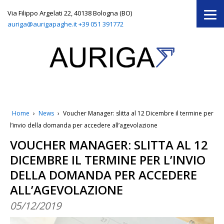
Via Filippo Argelati 22, 40138 Bologna (BO)
auriga@aurigapaghe.it
+39 051 391772
Home
›
News
›
Voucher Manager: slitta al 12 Dicembre il termine per
l’invio della domanda per accedere all’agevolazione
VOUCHER MANAGER: SLITTA AL 12
DICEMBRE IL TERMINE PER L’INVIO
DELLA DOMANDA PER ACCEDERE
ALL’AGEVOLAZIONE
05/12/2019