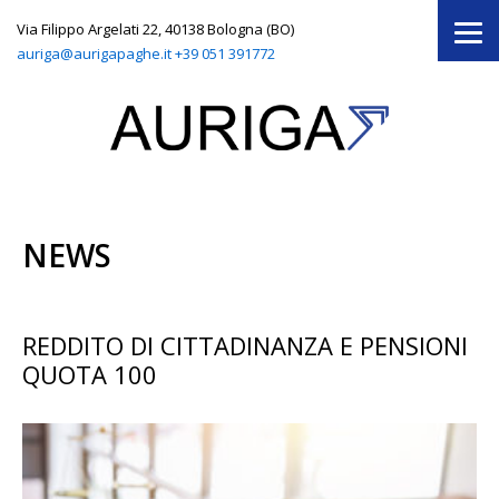
Via Filippo Argelati 22, 40138 Bologna (BO)
auriga@aurigapaghe.it
+39 051 391772
NEWS
REDDITO DI CITTADINANZA E PENSIONI
QUOTA 100