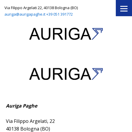
Via Filippo Argelati 22, 40138 Bologna (BO)
auriga@aurigapaghe.it
+39 051 391772
Auriga Paghe
Via Filippo Argelati, 22
40138 Bologna (BO)